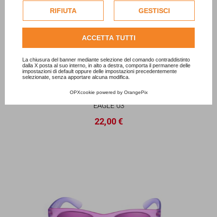
esclusivamente previa acquisizione del consenso
RIFIUTA
GESTISCI
dell'utente.
Consulta l'informativa cookie completa.
ACCETTA TUTTI
La chiusura del banner mediante selezione del comando contraddistinto
dalla X posta al suo interno, in alto a destra, comporta il permanere delle
impostazioni di default oppure delle impostazioni precedentemente
selezionate, senza apportare alcuna modifica.
OPXcookie
powered by
OrangePix
EAGLE 03
22,00 €