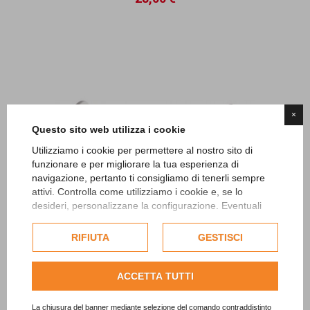
×
Questo sito web utilizza i cookie
Utilizziamo i cookie per permettere al nostro sito di
funzionare e per migliorare la tua esperienza di
navigazione, pertanto ti consigliamo di tenerli sempre
attivi. Controlla come utilizziamo i cookie e, se lo
desideri, personalizzane la configurazione. Eventuali
cookie di profilazione o commerciali verranno utilizzati
Jeans Revolution S01
esclusivamente previa acquisizione del consenso
RIFIUTA
GESTISCI
28,00 €
dell'utente.
Consulta l'informativa cookie completa.
ACCETTA TUTTI
La chiusura del banner mediante selezione del comando contraddistinto