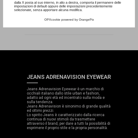
dalla X posta al suo interno, in alto a destra, comporta il permanere delle
impostazioni di default oppure delle impostazioni precedentemente
selezionate, senza apportare alcuna modifica.
OPXcookie
powered by
OrangePix
Mostrando 1 - 4 di 4 articoli
JEANS ADRENAVISION EYEWEAR
Jeans Adrenavision Eyewear è un marchio di
occhiali italiano dallo stile urban e fashion,
adatto ad ogni età ed incentrato sulla moda e
sulla tendenza.
Jeans Adrenavision è sinonimo di grande qualità
ed ottimi prezzi.
Lo spirito Jeans è caratterizzato dalla ricerca
continua di nuovi stimoli da trasmettere
attraverso il brand, per dare a tutti la possibilità di
esprimere il proprio stile e la propria personalità.