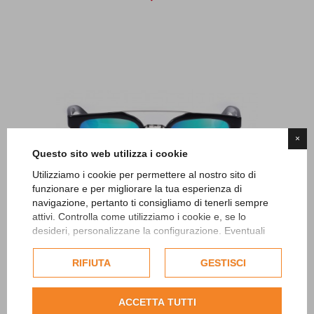
×
Questo sito web utilizza i cookie
Utilizziamo i cookie per permettere al nostro sito di
funzionare e per migliorare la tua esperienza di
navigazione, pertanto ti consigliamo di tenerli sempre
attivi. Controlla come utilizziamo i cookie e, se lo
Jeans Eagle 05
desideri, personalizzane la configurazione. Eventuali
38,00 €
cookie di profilazione o commerciali verranno utilizzati
esclusivamente previa acquisizione del consenso
RIFIUTA
GESTISCI
dell'utente.
Consulta l'informativa cookie completa.
ACCETTA TUTTI