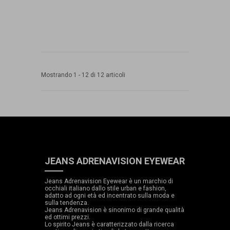
Mostrando 1 - 12 di 12 articoli
JEANS ADRENAVISION EYEWEAR
Jeans Adrenavision Eyewear è un marchio di
occhiali italiano dallo stile urban e fashion,
adatto ad ogni età ed incentrato sulla moda e
sulla tendenza.
Jeans Adrenavision è sinonimo di grande qualità
ed ottimi prezzi.
Lo spirito Jeans è caratterizzato dalla ricerca