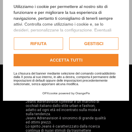
Utilizziamo i cookie per permettere al nostro sito di
funzionare e per migliorare la tua esperienza di
navigazione, pertanto ti consigliamo di tenerli sempre
attivi. Controlla come utilizziamo i cookie e, se lo
desideri, personalizzane la configurazione. Eventuali
cookie di profilazione o commerciali verranno utilizzati
Mostrando 1 - 3 di 3 articoli
esclusivamente previa acquisizione del consenso
RIFIUTA
GESTISCI
dell'utente.
Consulta l'informativa cookie completa.
ACCETTA TUTTI
La chiusura del banner mediante selezione del comando contraddistinto
dalla X posta al suo interno, in alto a destra, comporta il permanere delle
impostazioni di default oppure delle impostazioni precedentemente
selezionate, senza apportare alcuna modifica.
JEANS ADRENAVISION EYEWEAR
OPXcookie
powered by
OrangePix
Jeans Adrenavision Eyewear è un marchio di
occhiali italiano dallo stile urban e fashion,
adatto ad ogni età ed incentrato sulla moda e
sulla tendenza.
Jeans Adrenavision è sinonimo di grande qualità
ed ottimi prezzi.
Lo spirito Jeans è caratterizzato dalla ricerca
continua di nuovi stimoli da trasmettere